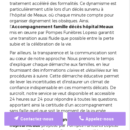
traitement accéléré des formalités. Ce dynamisme est
particulièrement utile lors d'un décès survenu à
l'hôpital de Meaux, où chaque minute compte pour
organiser dignement les obsèques. Ainsi,
l'
Accompagnement famille décès hôpital Meaux
mis en œuvre par Pompes Funèbres Lopeso garantit
une transition aussi fluide que possible entre la perte
subie et la célébration de la vie.
Par ailleurs, la transparence et la communication sont
au cœur de notre approche. Nous prenons le temps
d'expliquer chaque démarche aux familles, en leur
fournissant des informations
claires
et
détaillées
sur les
procédures à suivre. Cette démarche éducative permet
de lever les incertitudes et d'instaurer un climat de
confiance indispensable en ces moments délicats. De
surcroît, notre service se veut disponible et accessible
24 heures sur 24 pour répondre à toutes les questions,
apportant ainsi la certitude d'un accompagnement
sans faille quel que soit le moment de la journée.
Contactez-nous
Appelez-nous
Pour résumer, l'
Accompagnement famille décès
hôpital Meaux
proposé par Pompes Funèbres Lopeso