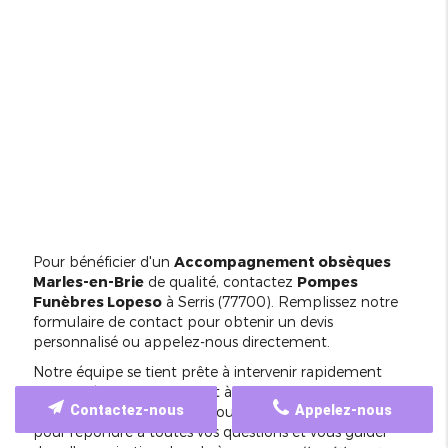
Pour bénéficier d'un
Accompagnement obsèques
Marles-en-Brie
de qualité, contactez
Pompes
Funèbres Lopeso
à Serris (77700). Remplissez notre
formulaire de contact pour obtenir un devis
personnalisé ou appelez-nous directement.
Notre équipe se tient prête à intervenir rapidement
dans la région, notamment à Marles-en-Brie et dans les
Contactez-nous
Appelez-nous
communes avoisinantes. Nous sommes disponibles
pour répondre à toutes vos questions et vous guider