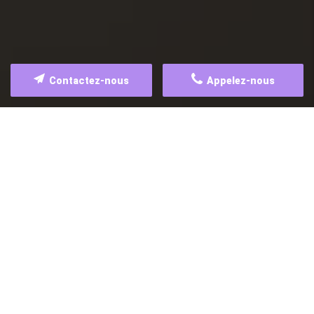
Contactez-nous
Appelez-nous
UNE QUESTION ?
*
Nom
*
Courriel