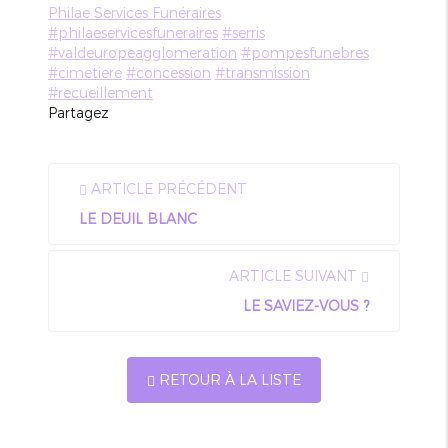
Philae Services Funéraires
#philaeservicesfuneraires
#serris
#valdeuropeagglomeration
#pompesfunebres
#cimetiere
#concession
#transmission
#recueillement
Partagez
ARTICLE PRÉCÉDENT
LE DEUIL BLANC
ARTICLE SUIVANT
LE SAVIEZ-VOUS ?
RETOUR À LA LISTE