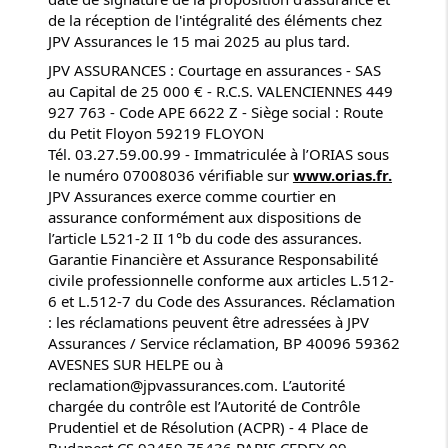
de la réception de l'intégralité des éléments chez
JPV Assurances le 15 mai 2025 au plus tard.
JPV ASSURANCES : Courtage en assurances - SAS
au Capital de 25 000 € - R.C.S. VALENCIENNES 449
927 763 - Code APE 6622 Z - Siège social : Route
du Petit Floyon 59219 FLOYON
Tél. 03.27.59.00.99 - Immatriculée à l’ORIAS sous
le numéro 07008036 vérifiable sur
www.orias.fr.
JPV Assurances exerce comme courtier en
assurance conformément aux dispositions de
l’article L521-2 II 1°b du code des assurances.
Garantie Financière et Assurance Responsabilité
civile professionnelle conforme aux articles L.512-
6 et L.512-7 du Code des Assurances. Réclamation
: les réclamations peuvent être adressées à JPV
Assurances / Service réclamation, BP 40096 59362
AVESNES SUR HELPE ou à
reclamation@jpvassurances.com. L’autorité
chargée du contrôle est l’Autorité de Contrôle
Prudentiel et de Résolution (ACPR) - 4 Place de
Budapest CS 92459 75436 PARIS CEDEX 09