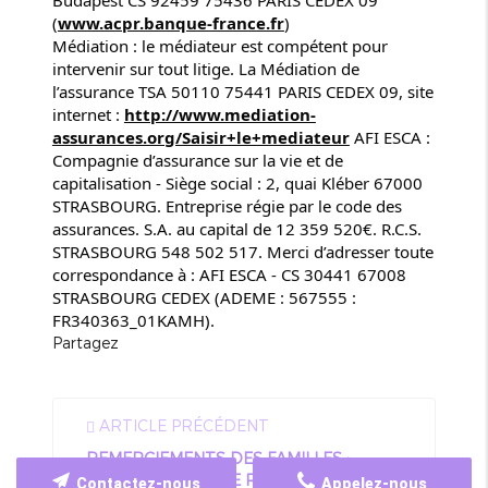
(
www.acpr.banque-france.fr
)
Médiation : le médiateur est compétent pour
intervenir sur tout litige. La Médiation de
l’assurance TSA 50110 75441 PARIS CEDEX 09, site
internet :
http://www.mediation-
assurances.org/Saisir+le+mediateur
AFI ESCA :
Compagnie d’assurance sur la vie et de
capitalisation - Siège social : 2, quai Kléber 67000
STRASBOURG. Entreprise régie par le code des
assurances. S.A. au capital de 12 359 520€. R.C.S.
STRASBOURG 548 502 517. Merci d’adresser toute
correspondance à : AFI ESCA - CS 30441 67008
STRASBOURG CEDEX (ADEME : 567555 :
FR340363_01KAMH).
Partagez
ARTICLE PRÉCÉDENT
REMERCIEMENTS DES FAMILLES :
NOTRE PLUS BELLE RECONNAISSANCE !
Contactez-nous
Appelez-nous