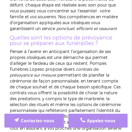
défunt, chaque étape est réalisée avec soin pour que
vous puissiez vous concentrer sur l'essentiel : votre
famille et vos souvenirs. Nos compétences en matière
d'organisation appliquées aux obsèques vous
garantissent un service
ponctuel, efficient et rassurant
.
Quelles sont les options de prévoyance
pour se préparer aux funérailles ?
Penser à l'avenir en anticipant l'organisation de ses
propres obsèques est une démarche qui permet
d'alléger le fardeau de ceux qui restent. Pompes
Funèbres Lopeso propose divers
contrats de
prévoyance sur mesure
permettant de planifier la
cérémonie de façon personnalisée, en tenant compte
de chaque souhait et de chaque besoin spécifique. Ces
contrats vous offrent la possibilité de choisir la nature
des prestations, y compris le type de marbrerie, la
sélection des rituels et même les options de cérémonie
personnalisée qui refléteront parfaitement l'identité du
défunt. Grâce à cette planification anticipée, vous
Contactez-nous
Appelez-nous
garantissez un financement intégral des services choisis
tout en assurant à vos proches une organisation sereine