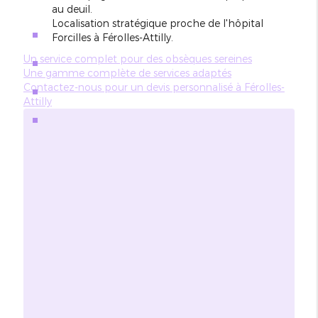
au deuil.
Localisation stratégique proche de l'hôpital
Forcilles à Férolles-Attilly.
Un service complet pour des obsèques sereines
Une gamme complète de services adaptés
Contactez-nous pour un devis personnalisé à Férolles-
Attilly