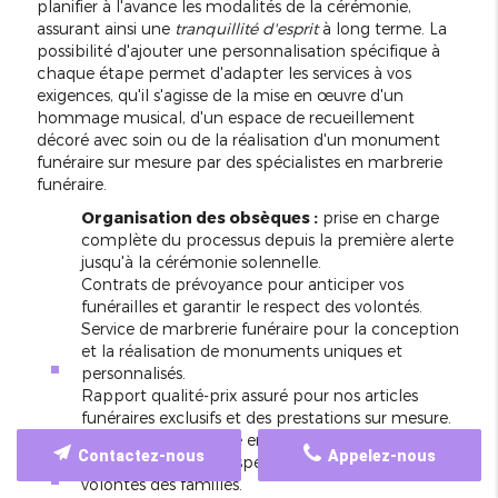
planifier à l'avance les modalités de la cérémonie,
assurant ainsi une
tranquillité d'esprit
à long terme. La
possibilité d'ajouter une personnalisation spécifique à
chaque étape permet d'adapter les services à vos
exigences, qu'il s'agisse de la mise en œuvre d'un
hommage musical, d'un espace de recueillement
décoré avec soin ou de la réalisation d'un monument
funéraire sur mesure par des spécialistes en marbrerie
funéraire.
Organisation des obsèques :
prise en charge
complète du processus depuis la première alerte
jusqu'à la cérémonie solennelle.
Contrats de prévoyance pour anticiper vos
funérailles et garantir le respect des volontés.
Service de marbrerie funéraire pour la conception
et la réalisation de monuments uniques et
personnalisés.
Rapport qualité-prix assuré pour nos articles
funéraires exclusifs et des prestations sur mesure.
Transferts avant mise en bière organisés avec
soin
Contactez-nous
Appelez-nous
et discrétion
pour respecter scrupuleusement les
volontés des familles.