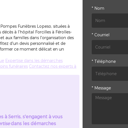
*
Nom
s Pompes Funèbres Lopeso, situées à
 décès à l'hôpital Forcilles à Férolles-
*
Courriel
 aux familles dans l'organisation des
fitez d'un devis personnalisé et de
ansformer ce moment délicat en un
ue
Expertise dans les démarches
*
Téléphone
ins funéraires
Contactez nos experts à
*
Message
 à Serris, s'engagent à vous
rtise
dans les démarches