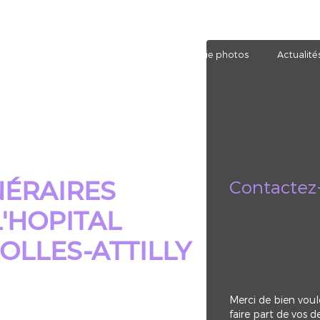
otre agence
Nos prestations
Galerie photos
Actualité
Contactez
ÉRAIRES
L'HOPITAL
OLLES-ATTILLY
Merci de bien voul
faire part de vos 