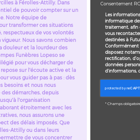
cilles à Férolles-Attilly. Dans
Consentement R
ntiel de pouvoir compter sur un
Les informations 
ble. Notre équipe de
informatique des
ur transformer ces situations
traitement, afin
, respectueux de vos volontés
vous recontacte
destinées à Futu
 vigueur. Nous savons combien
Conformément à 
, la douleur et la lourdeur des
disposez notamm
 Pompes Funèbres Lopeso se
rectification, d'
ilégié pour vous décharger de
données personn
repose sur l'écoute active et la
d’informations, 
our vous guider pas à pas : dès
os besoins et nous nous
 des démarches, depuis
usqu'à l'organisation
*
Champs obligatoir
aborant étroitement avec les
tratives, nous assurons une
spect des délais imposés. Que
olles-Attilly ou dans leurs
 permettre de vous concentrer