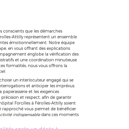
 conscients que les démarches
Férolles-Attilly représentent un ensemble
ntes émotionnellement. Notre équipe
e, en vous offrant des explications
compagnement englobe la vérification des
istratifs et une coordination minutieuse
es formalités, nous vous offrons la
iel.
hoisir un interlocuteur engagé qui se
nterrogations et anticiper les imprévus.
 paperasserie et les exigences
précision et respect, afin de garantir
pital Forcilles à Férolles-Attilly soient
vi rapproché vous permet de bénéficier
ctivité indispensable
dans ces moments
lités après un décès à