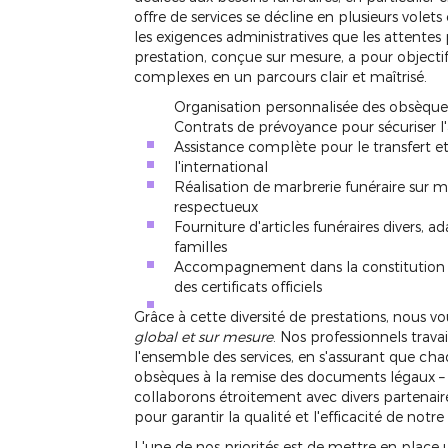
offre de services se décline en plusieurs volets
les exigences administratives que les attentes
prestation, conçue sur mesure, a pour object
complexes en un parcours clair et maîtrisé.
Organisation personnalisée des obsèques
Contrats de prévoyance pour sécuriser l'
Assistance complète pour le transfert e
l'international
Réalisation de marbrerie funéraire sur
respectueux
Fourniture d'articles funéraires divers, 
familles
Accompagnement dans la constitution de
des certificats officiels
Grâce à cette diversité de prestations, nou
global et sur mesure
. Nos professionnels trav
l'ensemble des services, en s'assurant que ch
obsèques à la remise des documents légaux – so
collaborons étroitement avec divers partenaire
pour garantir la qualité et l'efficacité de notre
L'une de nos priorités est de mettre en place u