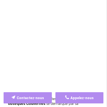
Contactez-nous
Appelez-nous
Parmi les solutions proposées, notre service de
Devis
obsèques Gouvernes
se démarque par sa