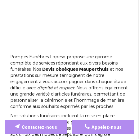
Pompes Funèbres Lopeso propose une gamme
complète de services répondant aux divers besoins
funéraires. Nos
Devis obsèques Mauperthuis
et nos
prestations sur mesure témoignent de notre
engagement à vous accompagner dans chaque étape
difficile avec
dignité et respect
. Nous offrons également
une grande variété d'articles funéraires, permettant de
personnaliser la cérémonie et l'hommage de manière
conforme aux souhaits exprimés par les proches.
Nos solutions funéraires incluent la mise en place
complète de cérémonies, la gestion des formalités
Contactez-nous
Appelez-nous
administratives, ainsi que des conseils adaptés quant
aux choix des modes de sépulture, qu'il s'agisse