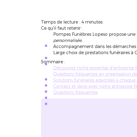
Temps de lecture : 4 minutes
Ce qu'il faut retenir :
Pompes Funèbres Lopeso propose une 
personnalisée
.
Accompagnement dans les démarches adm
Large choix de prestations funéraires 
Sommaire :
Découvrez notre expertise d'entreprise
Questions fréquentes en organisation d
Solutions funéraires adaptées à chaque
Contact et devis avec notre entreprise 
Questions fréquentes