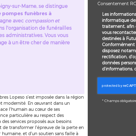
Consentement R
igny-sur-Marne, se distingue
de pompes funèbres à
Les informations 
informatique des
agne avec
compassion et
traitement, afin
s l'organisation de funérailles
vous recontacte
s administratives. Vous vous
destinées à Futu
 à un être cher de manière
Conformément à 
disposez notamm
rectification, d'
données personn
d’informations, 
es Lopeso s'est imposée dans la région
*
Champs obligatoir
 et modernité. En œuvrant dans un
place l'humain au cœur de ses
ce particulière au respect des
on des services proposés aux besoins
 de transformer l'épreuve de la perte en
umaine, et d'un soutien sans faille à