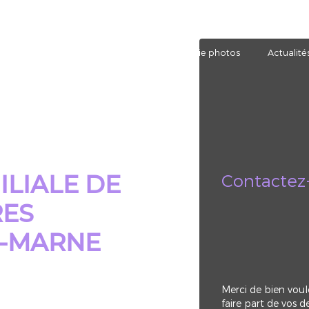
otre agence
Nos prestations
Galerie photos
Actualité
Contactez
ILIALE DE
RES
R-MARNE
Merci de bien voul
faire part de vos 