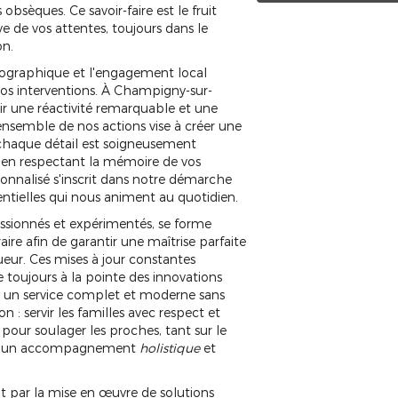
bsèques. Ce savoir-faire est le fruit
ve de vos attentes, toujours dans le
on.
ographique et l'engagement local
 nos interventions. À Champigny-sur-
ir une réactivité remarquable et une
ensemble de nos actions vise à créer une
chaque détail est soigneusement
 en respectant la mémoire de vos
nalisé s'inscrit dans notre démarche
sentielles qui nous animent au quotidien.
ssionnés et expérimentés, se forme
ire afin de garantir une maîtrise parfaite
eur. Ces mises à jour constantes
toujours à la pointe des innovations
nsi un service complet et moderne sans
n : servir les familles avec respect et
our soulager les proches, tant sur le
rant un accompagnement
holistique
et
t par la mise en œuvre de solutions