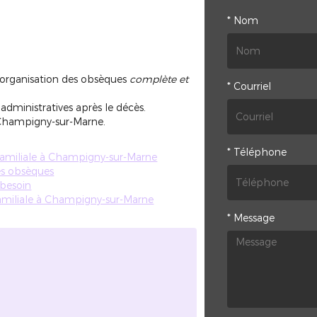
*
Nom
organisation des obsèques
complète et
*
Courriel
inistratives après le décès.
à Champigny-sur-Marne.
*
Téléphone
 familiale à Champigny-sur-Marne
es obsèques
 besoin
familiale à Champigny-sur-Marne
*
Message