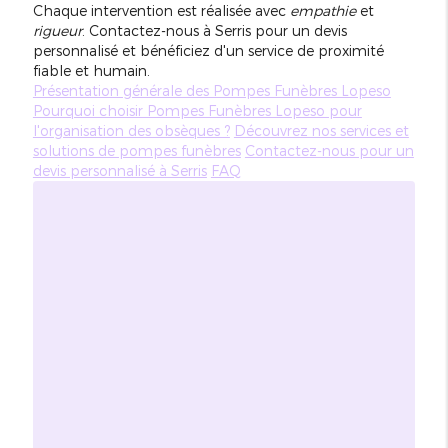
Chaque intervention est réalisée avec
empathie
et
rigueur
. Contactez-nous à Serris pour un devis
personnalisé et bénéficiez d'un service de proximité
fiable et humain.
Présentation générale des Pompes Funèbres Lopeso
Pourquoi choisir Pompes Funèbres Lopeso pour
l'organisation des obsèques ?
Découvrez nos services et
solutions de pompes funèbres
Contactez-nous pour un
devis personnalisé à Serris
FAQ