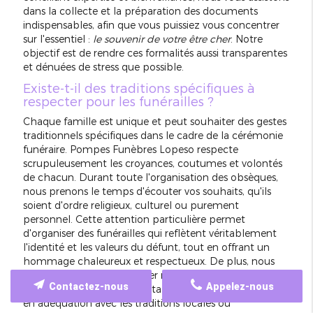
dans la collecte et la préparation des documents
indispensables, afin que vous puissiez vous concentrer
sur l'essentiel :
le souvenir de votre être cher
. Notre
objectif est de rendre ces formalités aussi transparentes
et dénuées de stress que possible.
Existe-t-il des traditions spécifiques à
respecter pour les funérailles ?
Chaque famille est unique et peut souhaiter des gestes
traditionnels spécifiques dans le cadre de la cérémonie
funéraire. Pompes Funèbres Lopeso respecte
scrupuleusement les croyances, coutumes et volontés
de chacun. Durant toute l'organisation des obsèques,
nous prenons le temps d'écouter vos souhaits, qu'ils
soient d'ordre religieux, culturel ou purement
personnel. Cette attention particulière permet
d'organiser des funérailles qui reflètent véritablement
l'identité et les valeurs du défunt, tout en offrant un
hommage chaleureux et respectueux. De plus, nous
sommes habitués à adapter nos services pour que
Contactez-nous
Appelez-nous
chaque cérémonie soit véritablement personnalisée et
en adéquation avec les traditions locales ou