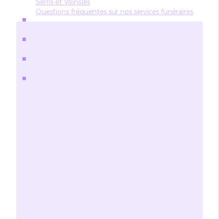
Serris et Voinsles
Questions fréquentes sur nos services funéraires