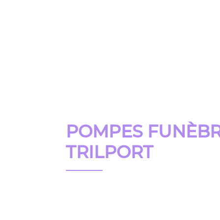
Pompes
Funèbres
Lopeso
Accueil
N
POMPES FUNÈBR
TRILPORT