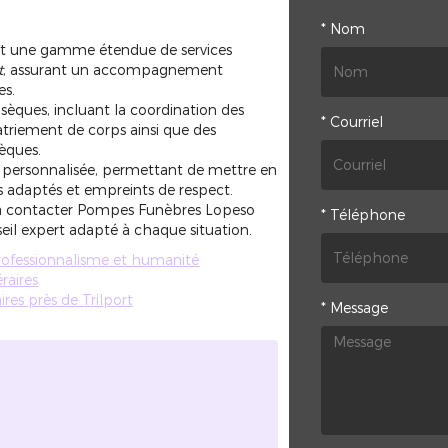
*
Nom
t une gamme étendue de services
t
, assurant un accompagnement
es.
èques, incluant la coordination des
*
Courriel
apatriement de corps ainsi que des
èques.
personnalisée, permettant de mettre en
ls adaptés et empreints de respect.
s à contacter Pompes Funèbres Lopeso
*
Téléphone
seil expert adapté à chaque situation.
professionnalisme et humanité
raires
res près de Trilport
*
Message