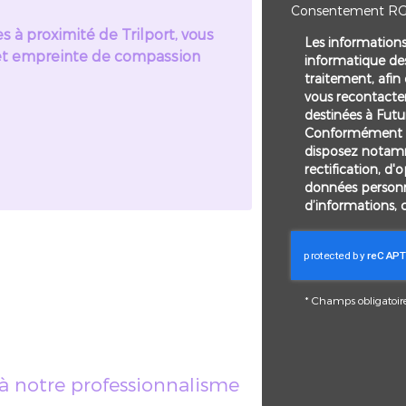
Consentement R
 à proximité de Trilport, vous
Les informations 
t empreinte de compassion
informatique des
traitement, afin
vous recontacte
destinées à Futu
Conformément à 
disposez notamm
rectification, d'
données personn
d’informations, 
*
Champs obligatoir
 à notre professionnalisme