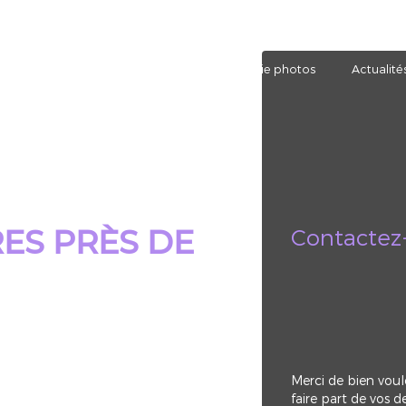
otre agence
Nos prestations
Galerie photos
Actualité
Contactez
ES PRÈS DE
Merci de bien voul
faire part de vos 