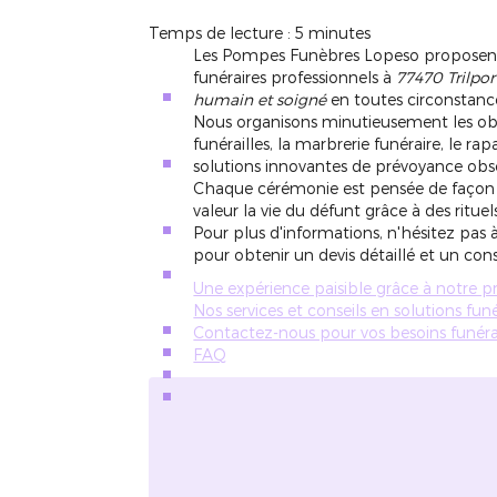
Temps de lecture : 5 minutes
Les Pompes Funèbres Lopeso proposen
funéraires professionnels à
77470 Trilpor
humain et soigné
en toutes circonstanc
Nous organisons minutieusement les obs
funérailles, la marbrerie funéraire, le r
solutions innovantes de prévoyance obs
Chaque cérémonie est pensée de façon 
valeur la vie du défunt grâce à des ritue
Pour plus d'informations, n'hésitez pa
pour obtenir un devis détaillé et un con
Une expérience paisible grâce à notre 
Nos services et conseils en solutions funé
Contactez-nous pour vos besoins funérai
FAQ