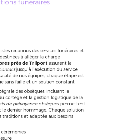
utions funéraires
tes reconnus des services funéraires et
stinées à alléger la charge
res près de Trilport
assurent la
contact
jusqu'à l'exécution du service
ficacité de nos équipes, chaque étape est
e sans faille et un soutien constant.
égrale des obsèques, incluant le
du cortège et la gestion logistique de la
ats de prévoyance obsèques
permettent
ment le dernier hommage. Chaque solution
s traditions et adaptée aux besoins
t cérémonies
mesure