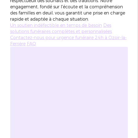
respectueux des souhaits et des traditions. Notre
engagement, fondé sur l'écoute et la compréhension
des familles en deuil, vous garantit une prise en charge
rapide et adaptée à chaque situation.
Un soutien indéfectible en temps de besoin
Des
solutions funéraires complètes et personnalisées
Contactez-nous pour urgence funéraire 24h à Ozoir-la-
Ferrière
FAQ